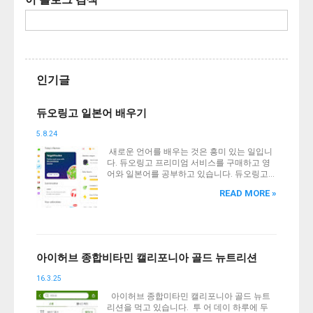
인기글
듀오링고 일본어 배우기
5.8.24
새로운 언어를 배우는 것은 흥미 있는 일입니
다. 듀오링고 프리미엄 서비스를 구매하고 영
어와 일본어를 공부하고 있습니다. 듀오링고
일본어 배우기 설정 해 봅니다. 듀오링고 일본
READ MORE »
어 듀오링고는 전 세계 5억명 이상의 사용자를
보유한 인기 있는 언어학습 플랫폼입니다. 매
일 아침 듀오링고 알림이 오면 핸드폰을 잡고
잠깐씩 언어 공부를 합니다. 영어는 학교 교육
과정 12년 동안 많이 접할 수 있습니다. 일본
어는 제2외국어로 선택하지 않으면 접하기 힘
아이허브 종합비타민 캘리포니아 골드 뉴트리션
든 언어 입니다. 히라가나, 가타카나도 모르는
왕왕 초보가 듀오링고 일본어를 공부하고 있
16.3.25
습니다. 듀오링고 일본어 공부를 하기 위해서
아이허브 종합미타민 캘리포니아 골드 뉴트
는 한국 사람이라면 기본적으로 영어를 알고
리션을 먹고 있습니다. 투 어 데이 하루에 두
있어야 공부가 가능합니다. 듀오링고에서 한