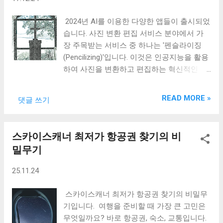
플릿 선택 및 편집 1 . 새 디자인 만들기 버튼
도 동네생활 이라고 하여 근처에 있는 사람들
을 클릭한 후 원하는 카테고리를 선택합니다.
끼리 모임을 결서하는 경우가 있기도 합니
2024년 AI를 이용한 다양한 앱들이 출시되었
예를 들어 인스타그램 게시물, 명함, 카드뉴스
다. 소모임 다운로드 받은 소모임 어플은 "
습니다. 사진 변환 편집 서비스 분야에서 가
등의 템플릿을 선택할 수 있습니다. 유튜브
소모임 "입니다. 2012년에 시작한 오프라인
장 주목받는 서비스 중 하나는 '펜슬라이징
썸네일을 만드는 용도로도 활용할 수 있습니
동호회 서비스입니다. 2024년 500만 다운로
(Pencilizing)'입니다. 이것은 인공지능을 활용
다. 2 . 템플릿 들 중 하나를 선택하면 작업 화
드를 훌쩍 넘겼습니다. 별도의 등업 과정이
하여 사진을 변환하고 편집하는 혁신적인 기
면이 열립니다. 템플릿은 무료와 유료가 있
나 가입 절차 없이 간단하게 활동을 바로 시
능을 가지고 있습니다. 흑백사진을 컬러로 변
습니다. 템플릿 하단에 왕관 마크가 있으면
작할 수 있습니다. 관심사, 업종, 지역 등 사용
환하거나 저화질의 이미지를 고화질로 복원
유료입니다. 주로 무료 템플릿을 골라서 사
READ MORE »
자가 입력한 정보를 기반으로 취향에 맞는 모
댓글 쓰기
하는 등의 기능은 아주 유용합니다. 펜슬라이
용하고 있습니다. 3. 텍스트와 이미지 를 클릭
임을 추천하여 소모임을 쉽게 찾을 수 있습니
징 사진편집에 대해 알아봅니다. 펜슬라이징
해서 원하는 내용으로 수정합니다. 템플릿
다. 거주지나 직장 등을 기준으로 모임을 선
사진편집은 시간이 많이 걸리는 작업 중 하나
추가 ...
스카이스캐너 최저가 항공권 찾기의 비
택하고 가입하기 때문에 정모를 하더라도 부
입니다. 전문가가 아니면 하기 힘든 일 중 하
담이 적을 수 있습니다. 소모임 어플의 주요
밀무기
나로 초보자인 입장에서사진 편집은 아주 고
장점 소모임 어플의 주요 장점으로는 다양한
민입니다. 이런 작업을 간편하게 만든 것이
25.11.24
모임 선택, 간편한 네트워킹, 유연한 참여 방
바로 펜슬라이징 Pencilizing 입니다. 사진 수
식, 개인정보 보호 등이 있습니다. 다양한 모
정을 모르는 초보자도 간단하게 사용할 수 있
스카이스캐너 최저가 항공권 찾기의 비밀무
임 선택 은 지역과 관심사에 따라 원하는 모
어 아주 유용한 사이트입니다. 펜슬라이징
기입니다. 여행을 준비할 때 가장 큰 고민은
임을 쉽게 찾을 수 있습니다. 독서, 영화, 운동,
기능 1.사진변환 펜슬라이징은 다양한 사진
무엇일까요? 바로 항공권, 숙소, 교통입니다.
자기개발 등 다양한 카테고리를 제공해 개인