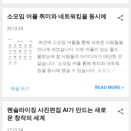
드 뉴트리션은 아이허브 전용제품으로 할인
추천하거나 특정 프로모션에 참여할 때 제공
다. 초보자도 쉽게 사용할 수 있도록 다양한
을 할 때가 많습니다. 할인코드를 입력하여
되는 특별코드입니다. 이 코드로는 다음과
템플릿과 직관적인 사용자 인터페이스를 가
저렴하게 구매할 수 있으...
소모임 어플 취미와 네트워킹을 동시에
같은 혜택을 받을 수 있습니다. 기본할인 : 신
지고 있습니다. 카드뉴스, 포스터, 명함, 블로
규 가입자는 첫 구매 시 최대 20%의 할인을
그 타이틀 등 다양한 용도로 활용 할 수 있습
29.12.24
받을 수 있습니다. 추가적립 : 추천인에게는
니다. 제가 주로 사용하는 용도는 블로그 타
일정 금액의 포인트가 적립되면, 이를 다음에
이틀을 만드는 용도로 활용하고 있습니다.
최근에 소모임 어플을 통해 새로운 사람들을
사용할 수 있습니다. 중복 사용 가능 : 일반
회원가입 미리캔버스 공식 웹사이트 에 접속
만나게 되었습니다. 이런 어플이 있는 줄도
프로모션 코드와 함께 사용할 경우 더 큰 금
해 이메일이나 소셜 계정으로 간편하게 회원
몰랐는데 참 사람들의 아이디어가 대단한 것
액을 할인 받을 수 있습니다. 중복 사용할 수
가입을 할 수 있습니다. 미리캔버스에 로그
같습니다. 소모임 어플 통해 취미와 네트워
있는 코드는 많지 않으니 할인 중인 제품을
인을 하거나 로그인 없이도 작업을 할 수 있
킹을 동시에 챙길 수 있습니다. 소모임 어플
선택하는 것이 유효할 수 있습니다. 아이허
습니다. 첫화면에서 바로 시작하기 를 선택해
이란? 소모임 어플은 취미, 관심사, 또는 목적
브의 이런 혜택과 할인을 받기 위해서는 회원
작업할 수 있습니다. 자주 사용한다면 회원
에 따라 사람들을 연결해주는 플랫폼입니다.
가입을 해야 합니다. 먼저 앱스토어나 구글
READ MORE »
댓글 쓰기
가입을 하여 내디자인 에서 이전에 작업한 파
독서, 운동, 보드 게임 등 다양한 활동을 중심
플레이에서 아이허브 를 검색하여 앱을 다운
일들을 확인할 수 있습니다. 새로운 디자인
으로 모임을 형성하며, 지역 기반으로 운영되
로드 합니다. 회원가입은 구글, 애플, 네이버,
만들기 는 새로운 프로젝트를 시작할 때 사용
는 경우가 대부분입니다. 대표적인 소모임
카카오 아이디로 간편하게 가입할 수 있습니
펜슬라이징 사진편집 AI가 만드는 새로
하는 버튼입니다. 왼쪽 메뉴에서 템플릿, 사
어플로는 소모임, 문토, 프립, 1km 등이 있습
다. 자주 사용하는 아이...
운 창작의 세계
진, 택스트 등 다양한 기능을 탐색할 수 있습
니다. 이들은 사용자가 쉽게 모임을 찾고 참
니다. 디자인 작업 시작하기 : 템플릿 활용 템
여할 수 있도록 하고 있습니다. 당근마켓에
17.12.24