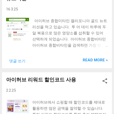
는 사진을 올려 놓으면 필요에 따라 구매하거
16.3.25
나 판매할 수 있는 사이트들이 있습니다. 저
작권에 문제가 없다는 것은 본인이 직접 찍은
아이허브 종합미타민 캘리포니아 골드 뉴트
사진이라야 할 것입니다. 가장 유명한 사이
리션을 먹고 있습니다. 투 어 데이 하루에 두
트들은 픽사베이, 셔터스톡, 어도비 등이 있습
알 복용으로 많은 영양소를 섭취할 수 있어
니다. 가장 최근에 오픈한 사이트인
선택하게 되었습니다. 아이허브 종합비타민
STANDBY 스탠드바이에 회원가입을 하고 사
아이허브 종합비타민을 검색하면 가장 먼저
진을 업로드 해보았습니다. 이런 사이트들은
나타나는 것이 캘리포니아 골드 뉴트리션입
일정한 조건을 갖추어야 하는 경우도 있고 사
니다. 영양제를 찾는 이유는 대부분 건강 유
READ MORE »
진의 해상도를 요구하는 경우도 있습니다.
댓글 쓰기
지와 영양 불균형을 해소하기 위해서입니다.
사진을 업로드하고 심사에 따라 작가가 될 수
우리 몸은 적절한 대사를 하기 위해 다양한
있고 일정금액 이상 판매해야 사진의 가격을
비타민과 미네랄이 필요합니다. 바쁜 생활
아이허브 리워드 할인코드 사용
조절할 수 있기도 합니다. 이런 조건들이 있
속에서 균형잡힌 식단을 유지하는 것이 쉽지
어 도전해보기 어려운 편이기도 했습니다.
않습니다. 이런 영양 불균형을 조금이라도
2.2.25
하지만, 스탠드바이는 특별한 조건이 없이 회
바로잡기 위해 영양제를 찾게 됩니다. 아이
원가입을 하고 사진을 업로드할 수 있습니
허브에서 찾은 영양제는 캘리포니아 골드 뉴
아이허브에서 쇼핑할 때 할인코드를 제대로
다. 회원가입 절차는 아주 간단합니다. 가입
트리션과 라이프익스텐션 종합비타민이었습
활용하면 많은 금액을 절약할 수 있습니다.
절차를 따라 순서대로 진행하면 됩니다. 회
니다. 캘리포니아 골드 뉴트리션 투어데이