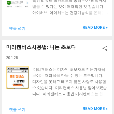
특히 리워드 할인코드를 통해 추가 혜택까지
원가입을 하면 바로 사진을 업로드 할 수 있
라이프 익스텐션 제품을 속이 울럴거린다는
받을 수 있다는 것이 매력적인 것 같습니다.
습니다. 업로드 버튼을 누르고 사진을 업로
후기가 있어 구매하기가 부담스러웠습니다.
아이허브 아이허브는 건강기능식품 온라인
드할 수 있습니다. 핸드폰 갤러리에 있는 사
가끔 고함량 비타민을 먹을 때 속이 울렁거리
쇼핑몰로는 단연 1등일 것입니다. 해외에서
진들 중에서 풍경이나 음식, 장소 등의 사진
는 경우가 있어 이런 후기가 있으면 구매하기
판매하는 건강기능식품과 뷰티제품, 식품 등
을 선택하면 됩니다. 사진 업로드를 선택하
READ MORE »
댓글 쓰기
가 꺼려집니다. 캘리포니아 골드 뉴트리션으
을 저렴하게 구매할 수 있다는 장점이 있습니
면 여러가지 질문에 대한 답변을 선택해야 합
로 구매를 했습니다. 가격은 라이프 익스텐
다. 저렴하다는 것은 달러 환율에 따라 달라
니다. 질문은 콘텐츠 저작권, 초...
션보다 조금 더 비싼 것 같습니다. Tow-A-
지기는 합니다. 요즘 같이 원화가 약세일 때
미리캔버스사용법: 나는 초보다
Day 제품으로 하루에 2알 먹으면 됩니다. 하
는 그다지 매력적이지는 않습니다. 어쩌다
루 세번 챙겨먹는 것도 귀찮아 하루 한 번만
한번씩 구매하는데 리워드에 대해서는 그다
20.1.25
먹으면 되니 이점도 참 좋습니다. 영양제는
지 신경쓰지 않고 있었습니다. 이렇게 환율이
아침이나 점심을 먹은 후에 먹습니다. 혹시
높을 때는 할인코드와 추천인 제도를 적극 활
미리캔버스는 디자인 초보자도 전문가처럼
나 속이 울렁거릴 수 있을 수 있어 조심을 합
용하는 것이 도움이 될 것입니다. 그래서 자
보이는 결과물을 만들 수 있는 도구입니다.
니다. 이 제품은 울럴거리는 증상은 없어 좋
세하게 알아보았습니다. 아이허브에서 받을
디자인을 못하고 배우지 않은 사람도 사용할
습니다. 영양제를 챙겨 먹을 때와 안먹을 때
수 있는 혜택은 다양합니다. 일정금액 이상
수 있습니다. 미리캔버스 사용법 알아보겠습
는 조금 차이가 있습니다. 며칠 꾸준히 챙겨
구매하면 무료배송을 받을 수 있고 할인코드
니다. 미리캔버스 사용법 미리캔버스는 웹
먹으면 아침에 일어나는 것이 아주 가볍습니
를 공유하여 또 다른 혜택을 받을 수도 있습
기반의 그래픽 디자인 플랫폼으로 포토샵이
다. 드문드문 까먹고 챙겨먹지 않으면 확실
니다. 아이허브 할인코드 아이허브 리워드
나 일러스트레이터 같은 전문 툴 없이도 간단
히 차이가 나는 것 같습니다. 캘리포니아 골
READ MORE »
댓글 쓰기
할인코드는 기존 가입자가 신규 가입자에게
하게 고품질의 디자인을 제작할 수 있습니